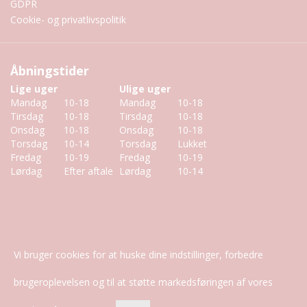
GDPR
Cookie- og privatlivspolitik
Åbningstider
Lige uger
Ulige uger
Mandag
10-18
Mandag
10-18
Tirsdag
10-18
Tirsdag
10-18
Onsdag
10-18
Onsdag
10-18
Torsdag
10-14
Torsdag
Lukket
Fredag
10-19
Fredag
10-19
Lørdag
Efter aftale
Lørdag
10-14
Vi bruger cookies for at huske dine indstillinger, forbedre
Copyright © 2026 CLINIQUE de PRAIRIE
brugeroplevelsen og til at støtte markedsføringen af vores
Acaao
Design og udvikling