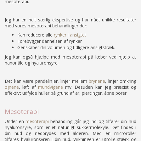
mesoterapi.
Jeg har en helt særlig ekspertise og har nået unikke resultater
med vores mesoterapi behandlinger der:
Kan reducere alle
rynker i ansigtet
Forebygger dannelsen af rynker
Genskaber din volumen og tidligere ansigtstræk.
Jeg kan også hjælpe med mesoterapi på læber ved hjælp at
nanonåle og hyaluronsyre.
Det kan være pandelinjer, linjer mellem
brynene
,
linjer omkring
øjnene
, løft af
mundvigene
mv. Desuden kan jeg præcist og
effektivt udfylde huller på grund af ar, piercinger, åbne porer
Mesoterapi
Under en
mesoterapi
behandling går jeg ind og tilfører din hud
hyaluronsyre, som er et naturligt sukkermolekyle. Det findes i
din hud og nedbrydes med alderen. Med en microroller
tilføres hyaluronsyren i din hud. Virkningen er utrolig stærk og