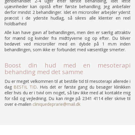
genbehandlet 2-4 uger efter første behandling, idet lette
ujævnheder kan opstå efter første behandling. Jeg anbefaler
derfor mindst 2 behandlinger. Idet en microroller arbejder yderst
præcist i de yderste hudlag, så sikres alle klienter en reel
holdbarhed
Alle kan have gavn af behandlingen, men den er særlig attraktiv
for mænd og kvinder fra midttyverne og op efter. Du bliver
bedøvet ved microroller med en dybde på 1 m.m inden
behandlingen, som ikke er forbundet med væsentlige smerter.
Boost din hud med en
mesoterapi
behanding
med det samme
Du er meget velkommen til at bestille tid til mesoterapi allerede i
dag
BESTIL TID
.
Hvis det er første gang du besøger klinikken
eller hvis du er i tvivl om noget, så tøv ikke med at kontakte mig
for råd og vejledning. Du kan ringe på 2341 4114 eller skrive til
over e-mailen
cliniquedeprarie@mail.dk