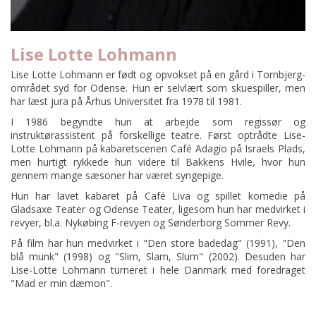
Lise Lotte Lohmann
Lise Lotte Lohmann er født og opvokset på en gård i Tornbjerg-
området syd for Odense. Hun er selvlært som skuespiller, men
har læst jura på Århus Universitet fra 1978 til 1981.
I 1986 begyndte hun at arbejde som regissør og
instruktørassistent på forskellige teatre. Først optrådte Lise-
Lotte Lohmann på kabaretscenen Café Adagio på Israels Plads,
men hurtigt rykkede hun videre til Bakkens Hvile, hvor hun
gennem mange sæsoner har været syngepige.
Hun har lavet kabaret på Café Liva og spillet komedie på
Gladsaxe Teater og Odense Teater, ligesom hun har medvirket i
revyer, bl.a. Nykøbing F-revyen og Sønderborg Sommer Revy.
På film har hun medvirket i "Den store badedag" (1991), "Den
blå munk" (1998) og "Slim, Slam, Slum" (2002). Desuden har
Lise-Lotte Lohmann turneret i hele Danmark med foredraget
"Mad er min dæmon".