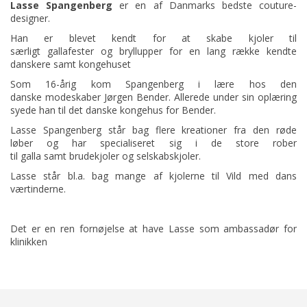
Lasse Spangenberg
er en af Danmarks bedste
couture
-
designer
.
Han er blevet kendt for at skabe kjoler til
særligt
gallafester
og
bryllupper
for en lang række kendte
danskere samt kongehuset
Som 16-årig kom Spangenberg i lære hos den
danske
modeskaber
Jørgen Bender
. Allerede under sin oplæring
syede han til
det danske kongehus
for Bender.
Lasse Spangenberg står bag flere kreationer fra den
røde
løber
og har specialiseret sig i de store rober
til
galla
samt
brudekjoler
og selskabskjoler.
Lasse står bl.a. bag mange af kjolerne til Vild med dans
værtinderne.
Det er en ren fornøjelse at have Lasse som ambassadør for
klinikken