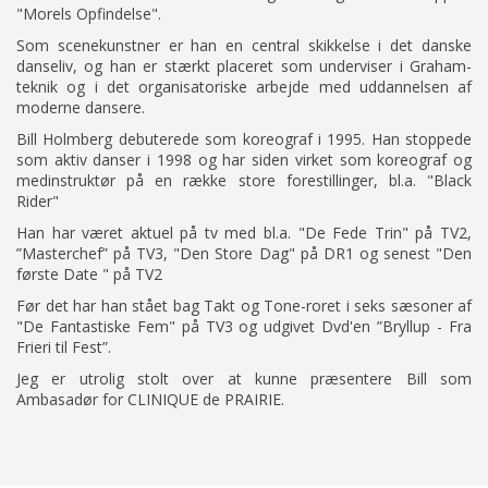
"Morels Opfindelse".
Som scenekunstner er han en central skikkelse i det danske
danseliv, og han er stærkt placeret som underviser i Graham-
teknik og i det organisatoriske arbejde med uddannelsen af
moderne dansere.
Bill Holmberg debuterede som koreograf i 1995. Han stoppede
som aktiv danser i 1998 og har siden virket som koreograf og
medinstruktør på en række store forestillinger, bl.a. "Black
Rider"
Han har været aktuel på tv med bl.a. "De Fede Trin" på TV2,
”Masterchef” på TV3, "Den Store Dag" på DR1 og senest "Den
første Date " på TV2
Før det har han stået bag Takt og Tone-roret i seks sæsoner af
"De Fantastiske Fem" på TV3 og udgivet Dvd'en ”Bryllup - Fra
Frieri til Fest”.
Jeg er utrolig stolt over at kunne præsentere Bill som
Ambasadør for CLINIQUE de PRAIRIE.