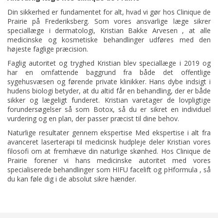
Din sikkerhed er fundamentet for alt, hvad vi gør hos Clinique de
Prairie
på Frederiksberg. Som vores ansvarlige læge sikrer
speciallæge i dermatologi, Kristian Bakke Arvesen
, at alle
medicinske og kosmetiske behandlinger udføres med den
højeste faglige præcision.
Faglig autoritet og tryghed Kristian blev speciallæge i 2019 og
har en omfattende baggrund fra både det offentlige
sygehusvæsen og førende private klinikker. Hans dybe indsigt i
hudens biologi betyder, at du altid får en behandling, der er både
sikker og lægeligt funderet. Kristian varetager de lovpligtige
forundersøgelser så som Botox, så du er sikret en individuel
vurdering og en plan, der passer præcist til dine behov.
Naturlige resultater gennem ekspertise Med ekspertise i alt fra
avanceret laserterapi til medicinsk hudpleje deler Kristian vores
filosofi om at fremhæve din naturlige skønhed. Hos Clinique de
Prairie forener vi hans medicinske autoritet med vores
specialiserede behandlinger som HIFU facelift og pHformula , så
du kan føle dig i de absolut sikre hænder.