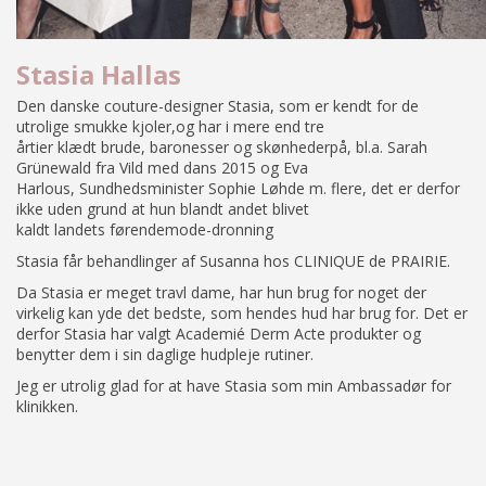
Stasia Hallas
Den danske couture-designer Stasia, som er kendt for de
utrolige smukke kjoler,og har i mere end tre
årtier klædt brude, baronesser og skønhederpå, bl.a. Sarah
Grünewald fra Vild med dans 2015 og Eva
Harlous, Sundhedsminister Sophie Løhde m. flere, det er derfor
ikke uden grund at hun blandt andet blivet
kaldt landets førendemode-dronning
Stasia får behandlinger af Susanna hos CLINIQUE de PRAIRIE.
Da Stasia er meget travl dame, har hun brug for noget der
virkelig kan yde det bedste, som hendes hud har brug for. Det er
derfor Stasia har valgt Academié Derm Acte produkter og
benytter dem i sin daglige hudpleje rutiner.
Jeg er utrolig glad for at have Stasia som min Ambassadør for
klinikken.