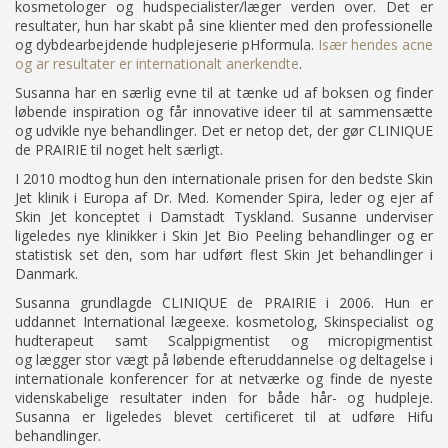
kosmetologer og hudspecialister/læger verden over. Det er
resultater, hun har skabt på sine klienter med den professionelle
og dybdearbejdende hudplejeserie pHformula.
Især hendes acne
og ar resultater er internationalt anerkendte
.
Susanna har en særlig evne til at tænke ud af boksen og finder
løbende inspiration og får innovative ideer til at sammensætte
og udvikle nye behandlinger. Det er netop det, der gør CLINIQUE
de PRAIRIE til noget helt særligt.
I 2010 modtog hun den internationale prisen for den bedste Skin
Jet klinik i Europa af Dr. Med. Komender Spira, leder og ejer af
Skin Jet konceptet i Damstadt Tyskland. Susanne underviser
ligeledes nye klinikker i Skin Jet Bio Peeling behandlinger og er
statistisk set den, som har udført flest Skin Jet behandlinger i
Danmark.
Susanna grundlagde CLINIQUE de PRAIRIE i 2006. Hun er
uddannet International lægeexe. kosmetolog, Skinspecialist og
hudterapeut samt Scalppigmentist og micropigmentist
og lægger stor vægt på løbende efteruddannelse og deltagelse i
internationale konferencer for at netværke og finde de nyeste
videnskabelige resultater inden for både hår- og hudpleje.
Susanna er ligeledes blevet certificeret til at udføre Hifu
behandlinger.