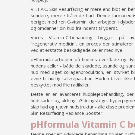
V.I.T.A.C. Skin Resurfacing er mere end blot en beh
sundere, mere strålende hud. Denne farmaceuti
beriget med ren C-vitamin, der arbejder i dybden 
og omdanner din hud fra inderst til yderst.
Vores Vitamin-C-behandling bygger på ava
"regenerativ medicin", en proces der stimulerer 
ved at erstatte beskadigede celler med nye.
pHformula arbejder på hudens overflade og dy
hudens celler - både de skadede, usunde og sund
hud med øget collagenproduktion, en styrket bl
evne til hurtig selvreparation. Huden bliver ikk
beskyttet mod frie radikaler.
Dette er en avanceret hudplejebehandling, de
hudskader og aldring. Ældningstegn, hyperpigme
slap hud og ujævn hudstruktur - alle disse probl
Skin Resurfacing Radiance Booster.
pHformula Vitamin C 
Denne specielt udviklede behandling bruger pHfo