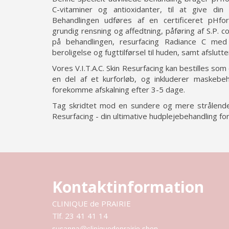
C-vitaminer og antioxidanter, til at give di
Behandlingen udføres af en certificeret pHform
grundig rensning og affedtning, påføring af S.P. 
på behandlingen, resurfacing Radiance C med 
beroligelse og fugttilførsel til huden, samt afslu
Vores V.I.T.A.C. Skin Resurfacing kan bestilles som
en del af et kurforløb, og inkluderer maskebe
forekomme afskalning efter 3-5 dage.
Tag skridtet mod en sundere og mere strålende 
Resurfacing - din ultimative hudplejebehandling for
Kontaktinformation
CLINIQUE de PRAIRIE
Tlf. 23 41 41 14
susanna@cliniquedeprairie.shop