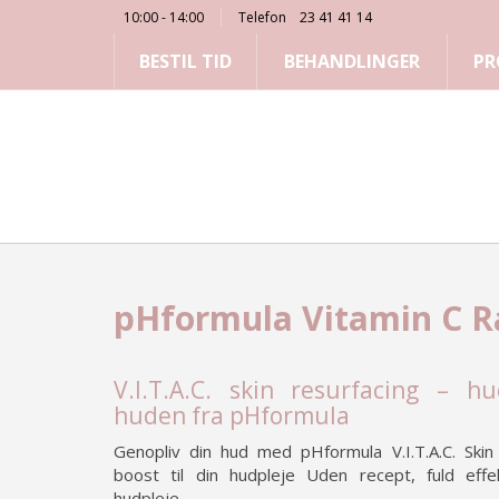
10:00 - 14:00
Telefon
23 41 41 14
BESTIL TID
BEHANDLINGER
PR
pHformula Vitamin C R
V.I.T.A.C. skin resurfacing – h
huden fra pHformula
Genopliv din hud med pHformula V.I.T.A.C. Skin
boost til din hudpleje Uden recept, fuld eff
hudpleje.