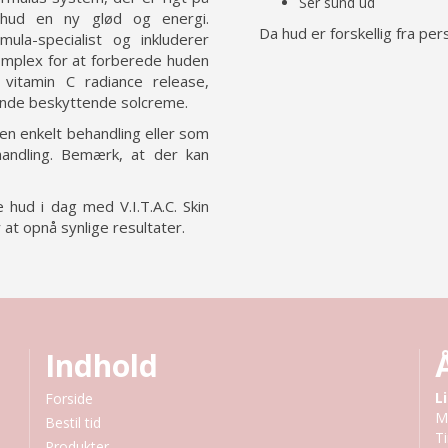
Ser sund ud
n hud en ny glød og energi.
Da hud er forskellig fra per
ula-specialist og inkluderer
complex for at forberede huden
vitamin C radiance release,
ttende beskyttende solcreme.
 en enkelt behandling eller som
handling. Bemærk, at der kan
hud i dag med V.I.T.A.C. Skin
 at opnå synlige resultater.
Indhold
L
Forside
M
Bestil tid
T
Produkter