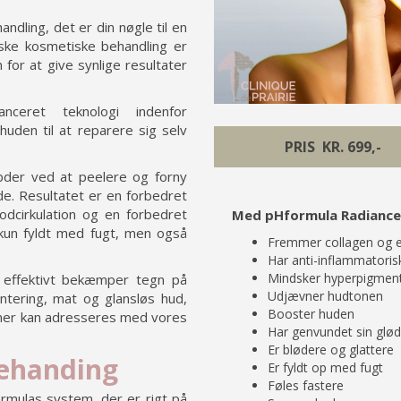
andling, det er din nøgle til en
ske kosmetiske behandling er
for at give synlige resultater
nceret teknologi indenfor
huden til at reparere sig selv
PRIS KR. 699,-
bder ved at peelere og forny
e. Resultatet er en forbedret
odcirkulation og en forbedret
Med pHformula Radiance V
e kun fyldt med fugt, men også
Fremmer collagen og e
Har anti-inflammatorisk
Mindsker hyperpigment
r effektivt bekæmper tegn på
Udjævner hudtonen
ntering, mat og glansløs hud,
Booster huden
emer kan adresseres med vores
Har genvundet sin glød
Er blødere og glattere
behanding
Er fyldt op med fugt
Føles fastere
rmulas system, der er rigt på