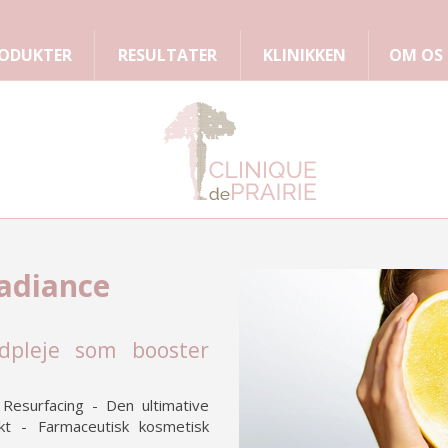
ODUKTER
RESULTATER
KLINIKKEN
OM OS
adiance
udpleje som booster
 Resurfacing - Den ultimative
ekt - Farmaceutisk kosmetisk