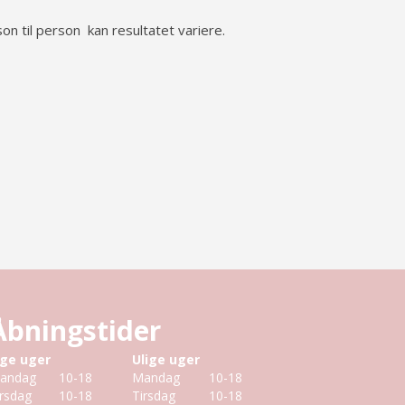
son til person kan resultatet variere.
Åbningstider
ige uger
Ulige uger
andag
10-18
Mandag
10-18
irsdag
10-18
Tirsdag
10-18