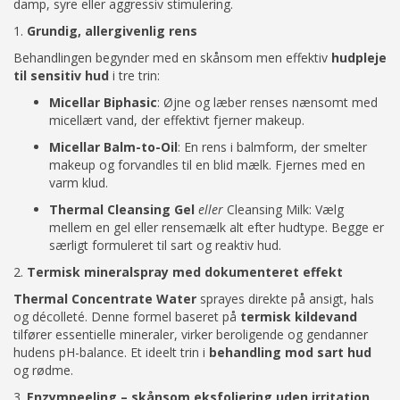
damp, syre eller aggressiv stimulering.
1.
Grundig, allergivenlig rens
Behandlingen begynder med en skånsom men effektiv
hudpleje
til sensitiv hud
i tre trin:
Micellar Biphasic
: Øjne og læber renses nænsomt med
micellært vand, der effektivt fjerner makeup.
Micellar Balm-to-Oil
: En rens i balmform, der smelter
makeup og forvandles til en blid mælk. Fjernes med en
varm klud.
Thermal Cleansing Gel
eller
Cleansing Milk: Vælg
mellem en gel eller rensemælk alt efter hudtype. Begge er
særligt formuleret til sart og reaktiv hud.
2.
Termisk mineralspray med dokumenteret effekt
Thermal Concentrate Water
sprayes direkte på ansigt, hals
og décolleté. Denne formel baseret på
termisk kildevand
tilfører essentielle mineraler, virker beroligende og gendanner
hudens pH-balance. Et ideelt trin i
behandling mod sart hud
og rødme.
3.
Enzympeeling – skånsom eksfoliering uden irritation