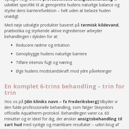
udviklet specifikt til at genoprette hudens naturlige balance og
styrke dens barrierefunktion – helt uden at belaste huden
unødigt.
Med nøje udvalgte produkter baseret på
termisk kildevand
,
præbiotika og styrkende aktive ingredienser arbejder
behandlingen i dybden for at:
Reducere rødme og irritation
Genopbygge hudens naturlige barriere
Tilføre intensiv fugt og næring
Øge hudens modstandskraft mod ydre påvirkninger
En komplet 6-trins behandling – trin for
trin
Hos os på
[din kliniks navn – fx Frederiksberg]
tilbyder vi
den fulde professionelle behandling, som følger Skeyndors
officielle Aquatherm-protokol. Behandlingen varer ca. 60
minutter og er ideel for dig, der ønsker
ansigtsbehandling til
sart hud
med synlige og mærkbare resultater – uden brug af