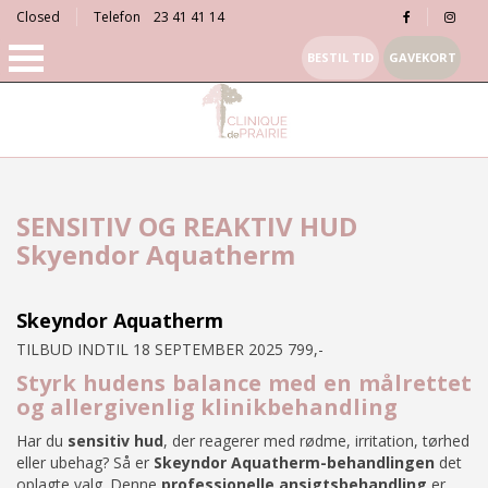
Closed
Telefon
23 41 41 14
BESTIL TID
GAVEKORT
SENSITIV OG REAKTIV HUD
Skyendor Aquatherm
Skeyndor Aquatherm
TILBUD INDTIL 18 SEPTEMBER 2025 799,-
Styrk hudens balance med en målrettet
og allergivenlig klinikbehandling
Har du
sensitiv hud
, der reagerer med rødme, irritation, tørhed
eller ubehag? Så er
Skeyndor Aquatherm-behandlingen
det
oplagte valg. Denne
professionelle ansigtsbehandling
er