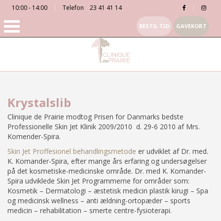
10:00 - 14:00
Telefon
23 41 41 14
BESTIL TID
GAVEKORT
Krystalslib
Clinique de Prairie modtog Prisen for Danmarks bedste
Professionelle Skin Jet Klinik 2009/2010 d. 29-6 2010 af Mrs.
Komender-Spira.
Skin Jet Proffesionel behandlingsmetode
er udviklet af Dr. med.
K. Komander-Spira, efter mange års erfaring og undersøgelser
på det kosmetiske-medicinske område. Dr. med K. Komander-
Spira udviklede Skin Jet Programmerne for områder som:
Kosmetik – Dermatologi – æstetisk medicin plastik kirugi – Spa
og medicinsk wellness – anti ældning-ortopæder – sports
medicin – rehabilitation – smerte centre-fysioterapi.