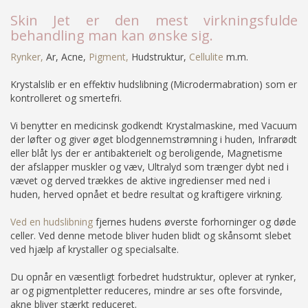
Skin Jet er den mest virkningsfulde
behandling man kan ønske sig.
Rynker
,
Ar, Acne,
Pigment,
Hudstruktur,
Cellulite
m.m.
Krystalslib er en effektiv hudslibning (Microdermabration) som er
kontrolleret og smertefri.
Vi benytter en medicinsk godkendt Krystalmaskine, med Vacuum
der løfter og giver øget blodgennemstrømning i huden, Infrarødt
eller blåt lys der er antibakterielt og beroligende, Magnetisme
der afslapper muskler og væv, Ultralyd som trænger dybt ned i
vævet og derved trækkes de aktive ingredienser med ned i
huden, herved opnået et bedre resultat og kraftigere virkning.
Ved en hudslibning
fjernes hudens øverste forhorninger og døde
celler. Ved denne metode bliver huden blidt og skånsomt slebet
ved hjælp af krystaller og specialsalte.
Du opnår en væsentligt forbedret hudstruktur, oplever at rynker,
ar og pigmentpletter reduceres, mindre ar ses ofte forsvinde,
akne bliver stærkt reduceret.