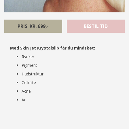
PRIS KR. 699,-
BESTIL TID
Med Skin Jet Krystalslib får du mindsket:
Rynker
Pigment
Hudstruktur
Cellulite
Acne
Ar