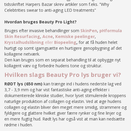
tidsskriftet Harpers Bazar skrev artikler som f.eks. ”Why
Celebtrities swear to anti-aging LED treatments”
Hvordan bruges Beauty Pro Light?
Bruges efter invasive behandlinger som
SkinPen
,
pHformula
Skin Resurfacing
,
Acne
,
Kemiske peelinger
,
Krystalhudslibning
eller
Biopeeling
,
for at få huden helet
hurtigt op somt igamgsætte en hurtigere genopbygning af det
kollagene netværk.
Den kan bruges som en separat behandling til at opbygge nyt
kollagent væv og forbedre hudens tone og struktur.
Hvilken slags Beauty Pro lys bruger vi?
RØDT lys (650 nm)
kan trænge ind i hudens nederste lag ved
3,7 - 3,9 mm og har vist fantastiske anti-aging effekter i
dokumenterede kliniske studier, hvor lyset stimulerede kroppens
naturlige produktion af collagen og elastin. Ved at øge hudens
collagen og elastin bliver den meget mere smidig, strammere og
fyldigere og glattere hvilket giver færre rynker og fine linjer og
en mere fugtig hud. Rødt lys har også vist at man kan nedsætte
rødme i huden.