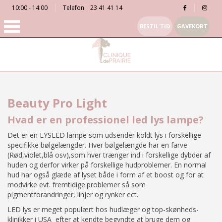
10:00 - 14:00
Telefon
23 41 41 14
BESTIL TID
GAVEKORT
Beauty Pro Light
Hvad er en professionel led lys lampe?
Det er en LYSLED lampe som udsender koldt lys i forskellige
specifikke bølgelængder. Hver bølgelængde har en farve
(Rød,violet,blå osv),som hver trænger ind i forskellige dybder af
huden og derfor virker på forskellige hudproblemer. En normal
hud har også glæde af lyset både i form af et boost og for at
modvirke evt. fremtidige.problemer så som
pigmentforandringer, linjer og rynker ect.
LED lys er meget populært hos hudlæger og top-skønheds-
klinikker i USA efter at kendte begyndte at bruge dem og