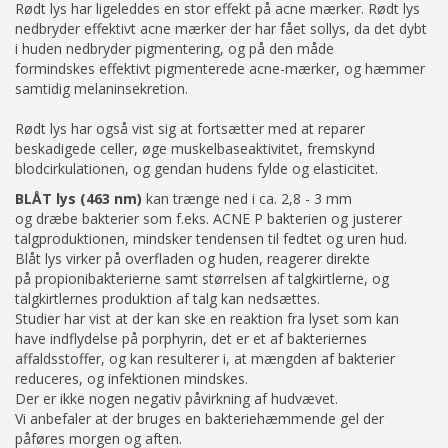
Rødt lys har ligeleddes en stor effekt på acne mærker. Rødt lys
nedbryder effektivt acne mærker der har fået sollys, da det dybt
i huden nedbryder pigmentering, og på den måde
formindskes effektivt pigmenterede acne-mærker, og hæmmer
samtidig melaninsekretion.
Rødt lys har også vist sig at fortsætter med at reparer
beskadigede celler, øge muskelbaseaktivitet, fremskynd
blodcirkulationen, og gendan hudens fylde og elasticitet.
BLÅT lys (463 nm)
kan trænge ned i ca. 2,8 - 3 mm
og dræbe bakterier som f.eks. ACNE P bakterien og justerer
talgproduktionen, mindsker tendensen til fedtet og uren hud.
Blåt lys virker på overfladen og huden, reagerer direkte
på propionibakterierne samt størrelsen af talgkirtlerne, og
talgkirtlernes produktion af talg kan nedsættes.
Studier har vist at der kan ske en reaktion fra lyset som kan
have indflydelse på porphyrin, det er et af bakteriernes
affaldsstoffer, og kan resulterer i, at mængden af bakterier
reduceres, og infektionen mindskes.
Der er ikke nogen negativ påvirkning af hudvævet.
Vi anbefaler at der bruges en bakteriehæmmende gel der
påføres morgen og aften.