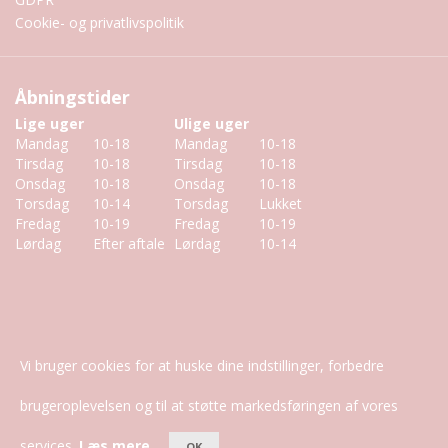
Cookie- og privatlivspolitik
Åbningstider
Lige uger
Ulige uger
Mandag
10-18
Mandag
10-18
Tirsdag
10-18
Tirsdag
10-18
Onsdag
10-18
Onsdag
10-18
Torsdag
10-14
Torsdag
Lukket
Fredag
10-19
Fredag
10-19
Lørdag
Efter aftale
Lørdag
10-14
Vi bruger cookies for at huske dine indstillinger, forbedre
Copyright © 2026 CLINIQUE de PRAIRIE
brugeroplevelsen og til at støtte markedsføringen af vores
Acaao
Design og udvikling
services.
Læs mere
OK