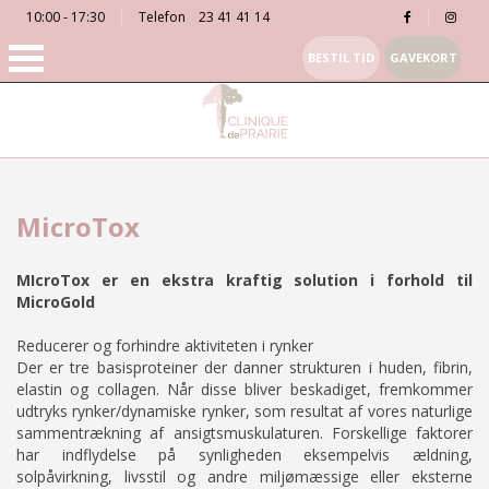
10:00 - 17:30
Telefon
23 41 41 14
BESTIL TID
GAVEKORT
MicroTox
MIcroTox er en ekstra kraftig solution i forhold til
MicroGold
Reducerer og forhindre aktiviteten i rynker
Der er tre basisproteiner der danner strukturen i huden, fibrin,
elastin og collagen. Når disse bliver beskadiget, fremkommer
udtryks rynker/dynamiske rynker, som resultat af vores naturlige
sammentrækning af ansigtsmuskulaturen. Forskellige faktorer
har indflydelse på synligheden eksempelvis ældning,
solpåvirkning, livsstil og andre miljømæssige eller eksterne