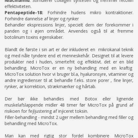
Niacinamid
: Stimulerer collagen syntesen og fremmer retoxin
effektiviteten.
Pentapeptide-18:
Forhindre hudens mikro kontraktioner.
Forhindre dannelse af linjer og rynker
Behandler ekspressions linjer, specielt dem der forekommer i
panden og i øjen området. Anvendes også til at fremme
botolinum toxins egenskaber.
Blandt de første i sin art er der inkluderet en mikrokanal teknik
og med nåle tyndere end et menneskehår. Designet til at levere
produkter ned i huden, smertefrit og effektivt. det er en blid
behandling. MicroTox er en ny behandling med en kraftig
MicroTox solution hvor vi bruger bl.a, hyaluronsyre, vitaminer og
andre ingredienser til at behandle f.eks. store porer , fine linjer,
rynker, ar korrektion, strækmærker og hårtab.
Der bør ikke behandles med Botox eller lignende
muskelafslappende midler 48 timer før MicroTox på grund af
risikoen for fejljustering af injiceret toksin.
Filler-behandling - mindst 2 uger mellem behandling med filler og
behandling med MicroTox.
Man kan med rigtig stor fordel kombinere MicroTox