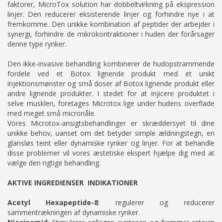
faktorer, MicroTox solution har dobbeltvirkning på ekspression
linjer. Den reducerer eksisterende linjer og forhindre nye i at
fremkomme. Den unikke kombination af peptider der arbejder i
synergi, forhindre de mikrokontraktioner i huden der forårsager
denne type rynker.
Den ikke-invasive behandling kombinerer de hudopstrammende
fordele ved et Botox lignende produkt med et unikt
injektionsmønster og små doser af Botox lignende produkt eller
andre lignende produkter. I stedet for at injicere produktet i
selve musklen, foretages Microtox lige under hudens overflade
med meget små micronåle.
Vores Microtox-ansigtsbehandlinger er skræddersyet til dine
unikke behov, uanset om det betyder simple ældningstegn, en
glansløs teint eller dynamiske rynker og linjer. For at behandle
disse problemer vil vores æstetiske ekspert hjælpe dig med at
vælge den rigtige behandling.
AKTIVE INGREDIENSER INDIKATIONER
Acetyl Hexapeptide-8
: regulerer og reducerer
sammentrækningen af dynamiske rynker.