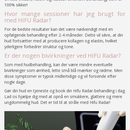
100% sikker!
Hvor mange sessioner har jeg brugt for
med HIFU Radar?
For de bedste resultater kan det være nødvendigt med en
opfølgende behandling efter 2-4 måneder.
Dette vil sikre, at din
hud fortsætter med at producere kollagen og elastin, hvilket
yderligere forbedrer struktur og tone.
Er der nogen bivirkninger ved HIFU Radar?
Som med hudbehandling, kan der være mindre eventuelle
bivirkninger som ømhed, lette små blå mærker og rødme.
Men
disse symptomer er typisk midlertidige og vil forsvinde efter
nogle dage.
Gør din hud en tjeneste og book din Hifu Radar-behandling i dag.
Lad os hjælpe dig med at opnå en smukkere, glattere og mere
ungdommelig hud.
Det er tid til at stråle med Hifu Radar!