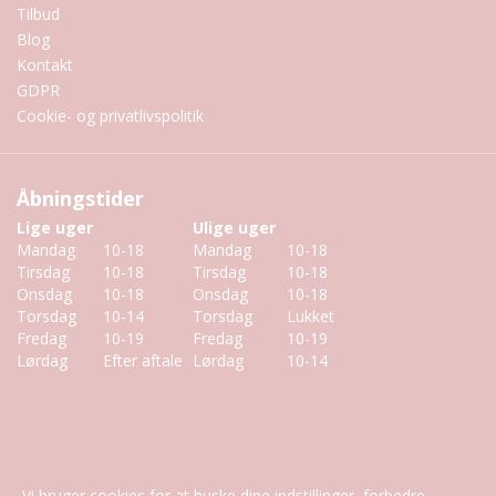
Tilbud
Blog
Kontakt
GDPR
Cookie- og privatlivspolitik
Åbningstider
Lige uger
Ulige uger
Mandag
10-18
Mandag
10-18
Tirsdag
10-18
Tirsdag
10-18
Onsdag
10-18
Onsdag
10-18
Torsdag
10-14
Torsdag
Lukket
Fredag
10-19
Fredag
10-19
Lørdag
Efter aftale
Lørdag
10-14
Vi bruger cookies for at huske dine indstillinger, forbedre