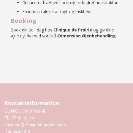
Reduceret træthedslook og forbedret hudstruktur.
En intens følelse af fugt og friskhed.
Booking
Book din tid i dag hos
Clinique de Prairie
og giv dine
øjne nyt liv med vores
3-Dimension Øjenbehandling
.
Kontaktinformation
CLINIQUE de PRAIRIE
Tlf. 23 41 41 14
susanna@cliniquedeprairie.shop
Danasvej 4-6