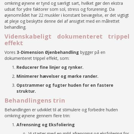
omkring øjnene er tynd og særligt sart, hvilket gør den ekstra
udsat for ydre faktorer som sol, stress og forurening. Da
øjenområdet har 22 muskler i konstant bevægelse, er det vigtigt
at pleje og beskytte denne del af ansigtet med en målrettet
behandling.
Videnskabeligt dokumenteret trippel
effekt
Vores
3-Dimension Øjenbehandling
bygger på en
dokumenteret trippel effekt, som:
Reducerer fine linjer og rynker.
Minimerer hævelser og mørke rander.
Opstrammer og fugter huden for en fastere
struktur.
Behandlingens trin
Behandlingen er udviklet til at stimulere og forbedre huden
omkring øjnene gennem flere trin:
Afrensning og Eksfoliering
Vi starter med en mild afrensning og eksfoliering for