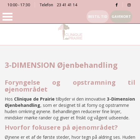
10:00 - 17:30
Telefon
23 41 41 14
BESTIL TID
GAVEKORT
3-DIMENSION Øjenbehandling
Foryngelse og opstramning til
øjenområdet
Hos
Clinique de Prairie
tilbyder vi den innovative
3-Dimension
Øjenbehandling
, som er designet til at forny og opstramme
huden omkring øjnene. Behandlingen reducerer fine linjer,
mindsker mørke rander og giver et friskt og vågent udseende.
Hvorfor fokusere på øjenområdet?
Øjnene er et af de første steder, hvor tegn på aldring ses. Huden