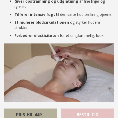
Giver opstramning og udglatning
af fine linjer og
rynker.
Tilfører intensiv fugt
til den sarte hud omkring øjnene.
Stimulerer blodcirkulationen
og styrker hudens
struktur.
Forbedrer elasticiteten
for et ungdommeligt look.
PRIS KR. 449,-
BESTIL TID