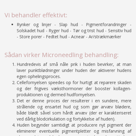
Vi behandler effektivt:
Rynker og linjer - Slap hud - Pigmentforandringer -
Solskadet hud - Ryger hud - Tør og trist hud - Sensitiv hud
- Store porer - Fedtet hud - Acnear - Ar/strækmærker
Sådan virker Microneedling behandling:
Hundredevis af små nåle prik i huden bevirker, at man
laver punktblødninger under huden der aktiverer hudens
egen ophelingsproces.
Cellefornyelsen speedes op for hurtigt at reparere skaden
og der frigives væksthormoner der booster kollagen-
produktionen og dermed hudfornyelsen.
Det er denne proces der resulterer i en sundere, mere
strålende og ensartet hud og som gør arvæv blødere,
både blødt såvel som hårdt arvæv (der er karakteriseret
ved dårlig blodcirkulation og fortykkelse af huden).
Huden begynder samtidigt at producere nyt pigment der
eliminerer eventuelle pigmentpletter og misfarvning af