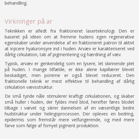
behandling.
Virkninger på ar
Teknikken er afledt fra fraktioneret laserteknologi. Den er
baseret på idéen om at fremme hudens egen regenerative
egenskaber under anvendelse af en fraktioneret patron til aktivt
at injicere hyaluronsyre ind i huden. Arvæv er karakteriseret ved
dårlig cirkulation, tab af pigmentering og hærdning af væv.
Typisk, arvæv er genkendelig som en lysere, let skinnende plet
på huden. I mange tilfælde, er ikke alene kapillærer blevet
beskadiget, men porerne er også blevet reduceret. Den
fraktionelle teknik er mest effektive til behandling af dårlig
cirkulation vævsstruktur.
De små tynde nåle stimulerer kraftigt cirkulationen, og skaber
små huller i huden, der fyldes med blod, herefter føres blodet
tilbage i vævet og sikrer dannelsen af en væsentlige bedre
hudstruktur under helingsprocessen. Der opleves en bedring,
epidermis som fremstår mere velfungerende, og med mere
farve som følge af fornyet pigment produktion.