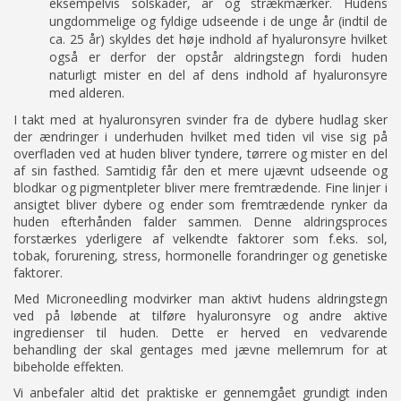
eksempelvis solskader, ar og strækmærker. Hudens
ungdommelige og fyldige udseende i de unge år (indtil de
ca. 25 år) skyldes det høje indhold af hyaluronsyre hvilket
også er derfor der opstår aldringstegn fordi huden
naturligt mister en del af dens indhold af hyaluronsyre
med alderen.
I takt med at hyaluronsyren svinder fra de dybere hudlag sker
der ændringer i underhuden hvilket med tiden vil vise sig på
overfladen ved at huden bliver tyndere, tørrere og mister en del
af sin fasthed. Samtidig får den et mere ujævnt udseende og
blodkar og pigmentpleter bliver mere fremtrædende. Fine linjer i
ansigtet bliver dybere og ender som fremtrædende rynker da
huden efterhånden falder sammen. Denne aldringsproces
forstærkes yderligere af velkendte faktorer som f.eks. sol,
tobak, forurening, stress, hormonelle forandringer og genetiske
faktorer.
Med Microneedling modvirker man aktivt hudens aldringstegn
ved på løbende at tilføre hyaluronsyre og andre aktive
ingredienser til huden. Dette er herved en vedvarende
behandling der skal gentages med jævne mellemrum for at
bibeholde effekten.
Vi anbefaler altid det praktiske er gennemgået grundigt inden