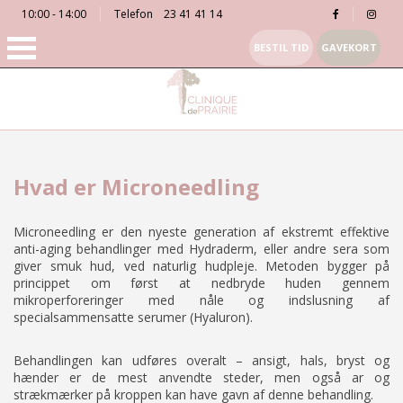
10:00 - 14:00
Telefon
23 41 41 14
BESTIL TID
GAVEKORT
Hvad er Microneedling
Microneedling er den nyeste generation af ekstremt effektive
anti-aging behandlinger med Hydraderm, eller andre sera som
giver smuk hud, ved naturlig hudpleje. Metoden bygger på
princippet om først at nedbryde huden gennem
mikroperforeringer med nåle og indslusning af
specialsammensatte serumer (Hyaluron).
Behandlingen kan udføres overalt – ansigt, hals, bryst og
hænder er de mest anvendte steder, men også ar og
strækmærker på kroppen kan have gavn af denne behandling.