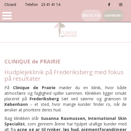
Closed
Telefon
23 41 41 14
BESTIL TID
GAVEKORT
CLINIQUE de PRAIRIE
Hudplejeklinik på Frederiksberg med fokus
på resultater
På
Clinique de Prairie
møder du en klinik, hvor både
atmosfære og faglighed spiller sammen. Klinikken ligger smukt
placeret på
Frederiksberg
tæt ved søerne og grænsen til
København
– et sted, hvor mange kunder finder ro, når de
ønsker at prioritere deres hud.
Bag klinikken står
Susanna Rasmussen, International Skin
Specialist
, som gennem årene har hjulpet utallige kunder med
alt fra
acne
og
ar
til
rynker, løs hud
,
pigmentforandringer