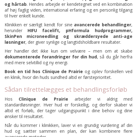
og
hårtab
. Hendes arbejde er kendetegnet ved en kombination
af høj faglig viden, international erfaring og en personlig tilgang
til hver enkelt kunde.
Klinikken er særligt kendt for sine
avancerede behandlinger
,
herunder
HIFU facelift
,
pHformula hudprogrammer
,
SkinPen microneedling
og
skræddersyede anti-age
løsninger
, der giver synlige og langtidsholdbare resultater.
Her handler det ikke kun om velvære – men om at skabe
dokumenterede forandringer for din hud
, så du går herfra
med mere selvtillid og ny energi.
Book en tid hos Clinique de Prairie
og oplev forskellen ved
en klinik, hvor din huds sundhed altid er førsteprioritet.
Sådan tilrettelægges et behandlingsforløb
Hos
Clinique de Prairie
arbejder vi aldrig med
standardløsninger. Hver hud er forskellig, og derfor skaber vi
altid et forløb, der tager udgangspunkt i dine behov og dine
ønsker til resultatet.
Når du kommer i klinikken, laver vi en grundig vurdering af din
hud og sætter sammen en plan, der kan kombinere flere
avancerede metoder.