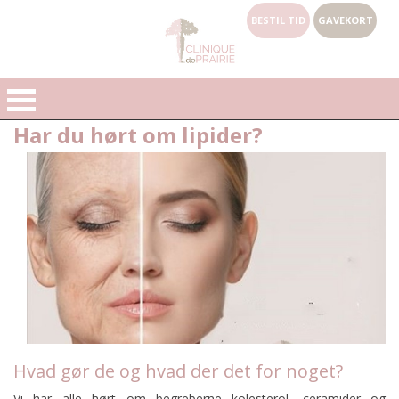
BESTIL TID
GAVEKORT
Har du hørt om lipider?
Hvad gør de og hvad der det for noget?
Vi har alle hørt om begreberne kolesterol, ceramider og