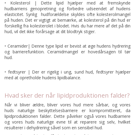
• Kolesterol | Dette lipid hjælper med at fremskynde
hudbarriens genopretning og forbedre udseendet af hudens
elasticitet. Synlig hudforældelse skyldes ofte kolesterolmangel
på huden. Det er vigtigt at bemærke, at kolesterol på din hud er
forskellig fra kolesterolet i blodet. Hvis du har mere af det på din
hud, vil det ikke forårsage at dit blodtryk stiger.
• Ceramider| Denne type lipid er bevist at øge hudens hydrering
og barrierefunktion. Ceramidmangel er hovedårsagen til tør
hud.
• fedtsyrer | Der er rigelig i ung, sund hud, fedtsyrer hjælper
med at opretholde hudens lipidbalance.
Hvad sker der når lipidproduktionen falder?
Når vi bliver ældre, bliver vores hud mere sårbar, og vores
huds naturlige beskyttelsesbarriere er kompromitteret, da
lipidproduktionen falder. Dette påvirker også vores hudbarriere
og vores huds naturlige evne til at reparere sig selv, hvilket
resulterer i dehydrering såvel som en sensibel hud.