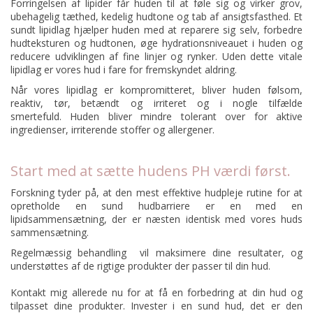
Forringelsen af lipider får huden til at føle sig og virker grov,
ubehagelig tæthed, kedelig hudtone og tab af ansigtsfasthed. Et
sundt lipidlag hjælper huden med at reparere sig selv, forbedre
hudteksturen og hudtonen, øge hydrationsniveauet i huden og
reducere udviklingen af fine linjer og rynker. Uden dette vitale
lipidlag er vores hud i fare for fremskyndet aldring.
Når vores lipidlag er kompromitteret, bliver huden følsom,
reaktiv, tør, betændt og irriteret og i nogle tilfælde
smertefuld. Huden bliver mindre tolerant over for aktive
ingredienser, irriterende stoffer og allergener.
Start med at sætte hudens PH værdi først.
Forskning tyder på, at den mest effektive hudpleje rutine for at
opretholde en sund hudbarriere er en med en
lipidsammensætning, der er næsten identisk med vores huds
sammensætning.
Regelmæssig behandling vil maksimere dine resultater, og
understøttes af de rigtige produkter der passer til din hud.
Kontakt mig allerede nu for at få en forbedring at din hud og
tilpasset dine produkter. Invester i en sund hud, det er den