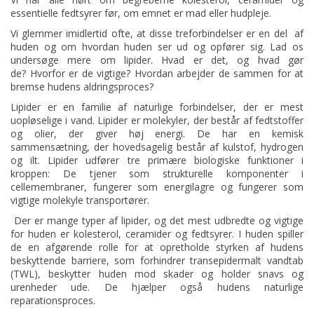
essentielle fedtsyrer før, om emnet er mad eller hudpleje.
Vi glemmer imidlertid ofte, at disse treforbindelser er en del af
huden og om hvordan huden ser ud og opfører sig. Lad os
undersøge mere om lipider. Hvad er det, og hvad gør
de? Hvorfor er de vigtige? Hvordan arbejder de sammen for at
bremse hudens aldringsproces?
Lipider er en familie af naturlige forbindelser, der er mest
uopløselige i vand. Lipider er molekyler, der består af fedtstoffer
og olier, der giver høj energi. De har en kemisk
sammensætning, der hovedsagelig består af kulstof, hydrogen
og ilt. Lipider udfører tre primære biologiske funktioner i
kroppen: De tjener som strukturelle komponenter i
cellemembraner, fungerer som energilagre og fungerer som
vigtige molekyle transportører.
Der er mange typer af lipider, og det mest udbredte og vigtige
for huden er kolesterol, ceramider og fedtsyrer. I huden spiller
de en afgørende rolle for at opretholde styrken af hudens
beskyttende barriere, som forhindrer transepidermalt vandtab
(TWL), beskytter huden mod skader og holder snavs og
urenheder ude. De hjælper også hudens naturlige
reparationsproces.