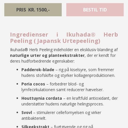
PRIS KR. 1500,-
BESTIL TID
Ingredienser i Ikuhada® Herb
Peeling ( Japansk Urtepeeling)
Ikuhada® Herb Peeling indeholder en eksklusiv blanding af
naturlige urter og planteekstrakter
, der er kendt for
deres hudforbedrende egenskaber:
Padderok-blade
– rig på kiselsyre, som fremmer
hudens stofskifte og styrker kollagenproduktionen.
Poria cocos
– forbedrer blod- og
lymfecirkulationen samt reducerer hævelser.
Houttuynia cordata
– en kraftfuld antioxidant, der
understøtter hudens naturlige helingsproces.
Svovl
– stimulerer cellefornyelsen og virker
antibakterielt.
Silkeekstrakt
– fugtgivende og rig på