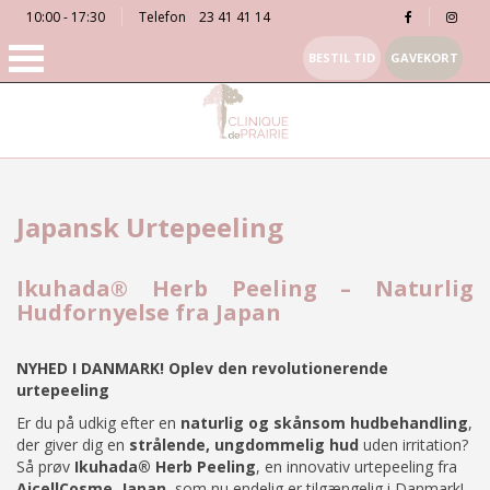
10:00 - 17:30
Telefon
23 41 41 14
BESTIL TID
GAVEKORT
Japansk Urtepeeling
Ikuhada® Herb Peeling – Naturlig
Hudfornyelse fra Japan
NYHED I DANMARK! Oplev den revolutionerende
urtepeeling
Er du på udkig efter en
naturlig og skånsom hudbehandling
,
der giver dig en
strålende, ungdommelig hud
uden irritation?
Så prøv
Ikuhada® Herb Peeling
, en innovativ urtepeeling fra
AicellCosme, Japan
, som nu endelig er tilgængelig i Danmark!