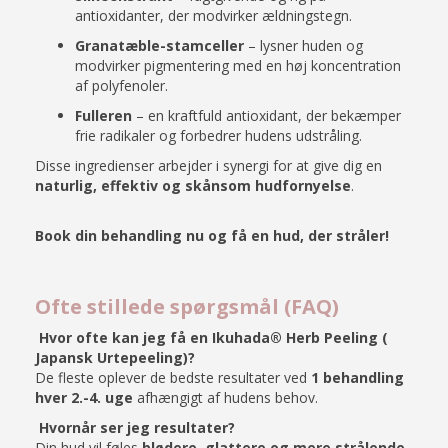
antioxidanter, der modvirker ældningstegn.
Granatæble-stamceller
– lysner huden og
modvirker pigmentering med en høj koncentration
af polyfenoler.
Fulleren
– en kraftfuld antioxidant, der bekæmper
frie radikaler og forbedrer hudens udstråling.
Disse ingredienser arbejder i synergi for at give dig en
naturlig, effektiv og skånsom hudfornyelse
.
Book din behandling nu og få en hud, der stråler!
Ofte stillede spørgsmål (FAQ)
Hvor ofte kan jeg få en Ikuhada® Herb Peeling (
Japansk Urtepeeling)?
De fleste oplever de bedste resultater ved
1 behandling
hver 2.-4. uge
afhængigt af hudens behov.
Hvornår ser jeg resultater?
Din hud vil føles
blødere, glattere og mere strålende