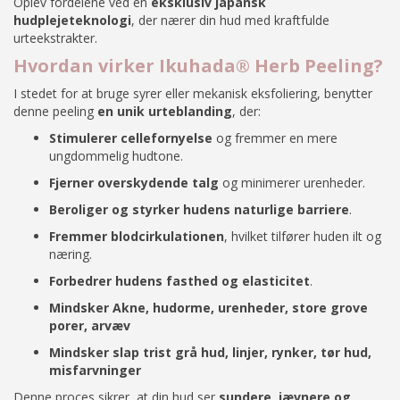
Oplev fordelene ved en
eksklusiv japansk
hudplejeteknologi
, der nærer din hud med kraftfulde
urteekstrakter.
Hvordan virker Ikuhada® Herb Peeling?
I stedet for at bruge syrer eller mekanisk eksfoliering, benytter
denne peeling
en unik urteblanding
, der:
Stimulerer cellefornyelse
og fremmer en mere
ungdommelig hudtone.
Fjerner overskydende talg
og minimerer urenheder.
Beroliger og styrker hudens naturlige barriere
.
Fremmer blodcirkulationen
, hvilket tilfører huden ilt og
næring.
Forbedrer hudens fasthed og elasticitet
.
Mindsker Akne, hudorme, urenheder, store grove
porer, arvæv
Mindsker slap trist grå hud, linjer, rynker, tør hud,
misfarvninger
Denne proces sikrer, at din hud ser
sundere, jævnere og