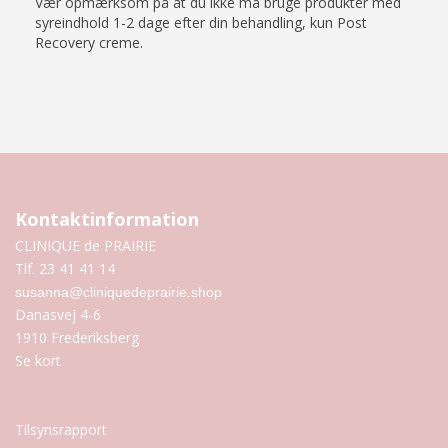
Vær opmærksom på at du ikke må bruge produkter med
syreindhold 1-2 dage efter din behandling, kun Post
Recovery creme.
Kontaktinformation
CLINIQUE de PRAIRIE
Tlf. 23 41 41 14
susanna@cliniquedeprairie.shop
Danasvej 4-6
1910 Frederiksberg
Se kort
Tilsynsrapport