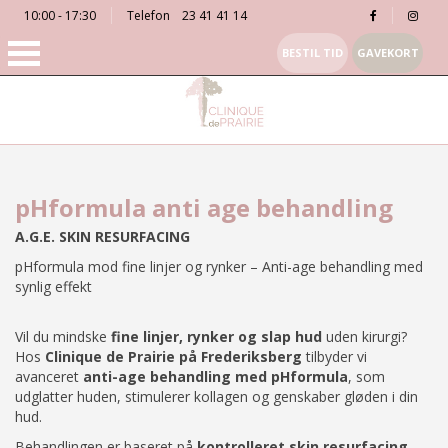
10:00 - 17:30
Telefon
23 41 41 14
BESTIL TID
GAVEKORT
pHformula anti age behandling
A.G.E. SKIN RESURFACING
pHformula mod fine linjer og rynker – Anti-age behandling med
synlig effekt
Vil du mindske
fine linjer, rynker og slap hud
uden kirurgi?
Hos
Clinique de Prairie på Frederiksberg
tilbyder vi
avanceret
anti-age behandling med pHformula
, som
udglatter huden, stimulerer kollagen og genskaber gløden i din
hud.
Behandlingen er baseret på
kontrolleret skin resurfacing
,