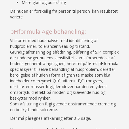
Mere glød og udstråling
Da huden er forskellig fra person til person kan resultatet
variere.
pHformula Age behandling:
Vi starter med hudanalyse med identificering af
hudproblemer, toleranceniveau og tilstand.
Grundig afrensning og affedtning, påføring af S.P. complex
der undersøger hudens sensitivitet samt forberedelse af
hudens gennemtrængelighed, herefter påføres pHformula
special syrer til selve behandling af hudproblem, derefter
beroligelse af huden i form af grøn te maske som bl.a
indeholder coenzymet Q10, Vitamin E,Citrongræs,
der tilfører masser fugt,derudover har den en yderst
omsorgsfuld effekt på moden og krævende hud og
beskytter mod rynker.
Som afslutning en fugtgivende opstrammende creme og
en beskyttende solcreme.
Der må påregnes afskalning efter 3-5 dage.